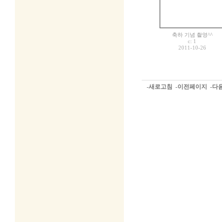
축하 기념 촬영^^
c:
1
2011-10-26
-새로고침
-이전페이지
-다