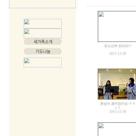
유소년부 칸타타^^
2011-12-30
환상의 콤비였어요 ㅎㅎ
c:
1
2011-12-30